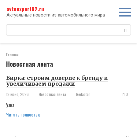
Перейти
avtoexpert62.ru
к
контенту
Актуальные новости из автомобильного мира
Поиск:
Главная
Новостная лента
Бирка: строим доверие к бренду и
увеличиваем продажи
19 июня, 2026
Новостная лента
Redactor
0
Узна
Читать полностью