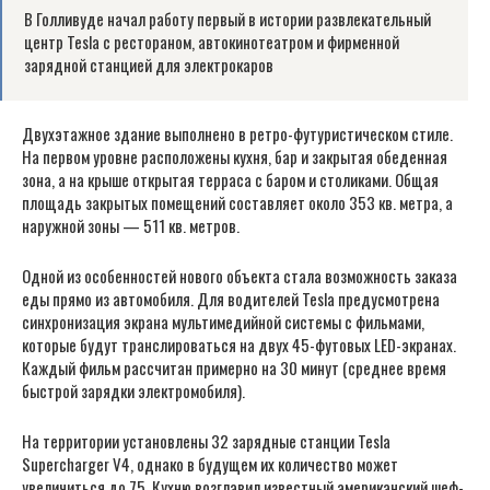
В Голливуде начал работу первый в истории развлекательный
центр Tesla с рестораном, автокинотеатром и фирменной
зарядной станцией для электрокаров
Двухэтажное здание выполнено в ретро-футуристическом стиле.
На первом уровне расположены кухня, бар и закрытая обеденная
зона, а на крыше открытая терраса с баром и столиками. Общая
площадь закрытых помещений составляет около 353 кв. метра, а
наружной зоны — 511 кв. метров.
Одной из особенностей нового объекта стала возможность заказа
еды прямо из автомобиля. Для водителей Tesla предусмотрена
синхронизация экрана мультимедийной системы с фильмами,
которые будут транслироваться на двух 45-футовых LED-экранах.
Каждый фильм рассчитан примерно на 30 минут (среднее время
быстрой зарядки электромобиля).
На территории установлены 32 зарядные станции Tesla
Supercharger V4, однако в будущем их количество может
увеличиться до 75. Кухню возглавил известный американский шеф-