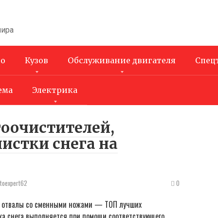
мира
во
Кузов
Обслуживание двигателя
Спец
ема
Электрика
гоочистителей,
истки снега на
vtoexpert62
0
ы, отвалы со сменными ножами — ТОП лучших
тка снега выполняется при помощи соответствующего