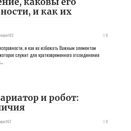
ение, каковы его
ости, и как их
oexpert62
0
еисправности, и как их избежать Важным элементом
которое служит для кратковременного отсоединения
е…
ариатор и робот:
личия
xpert62
0