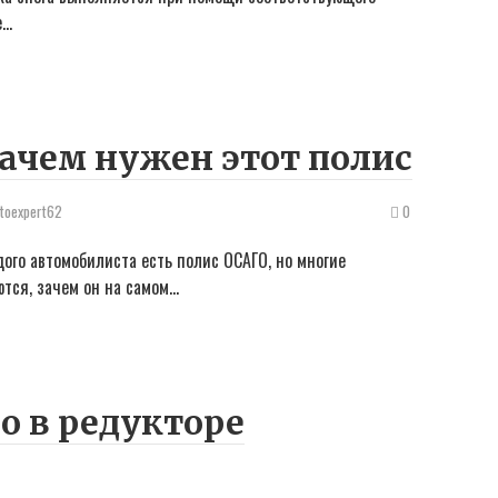
е…
зачем нужен этот полис
vtoexpert62
0
дого автомобилиста есть полис ОСАГО, но многие
ются, зачем он на самом…
о в редукторе