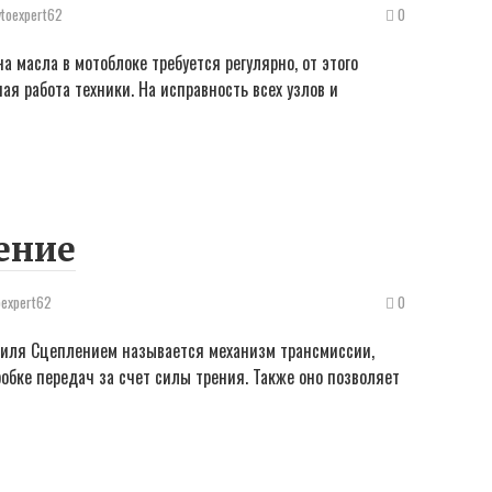
vtoexpert62
0
а масла в мотоблоке требуется регулярно, от этого
я работа техники. На исправность всех узлов и
ение
oexpert62
0
биля Сцеплением называется механизм трансмиссии,
обке передач за счет силы трения. Также оно позволяет