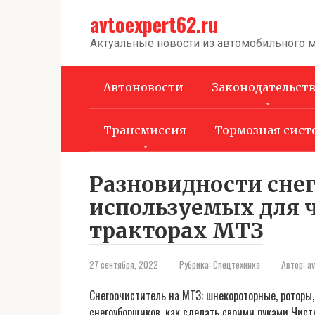
Перейти
avtoexpert62.ru
к
контенту
Актуальные новости из автомобильного 
Автоновости
Законодательст
Трансмиссия
Тормозная сист
Разновидности сне
используемых для ч
тракторах МТЗ
27 сентября, 2022
Рубрика:
Спецтехника
Автор:
a
Снегоочиститель на МТЗ: шнекороторные, ротор
снегоуборщиков, как сделать своими руками Чис