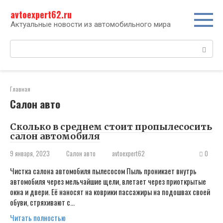
Перейти
avtoexpert62.ru
к
контенту
Актуальные новости из автомобильного мира
Поиск:
Главная
Салон авто
Сколько в среднем стоит пропылесосить
салон автомобиля
9 января, 2023
Салон авто
avtoexpert62
0
Чистка салона автомобиля пылесосом Пыль проникает внутрь
автомобиля через мельчайшие щели, влетает через приоткрытые
окна и двери. Её наносят на коврики пассажиры на подошвах своей
обуви, стряхивают с…
Читать полностью