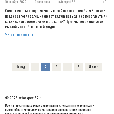
19 ноября, 2022
Салон авто
avtoexpert62
0
Самостоятельно перетягиваем кожей салон автомобиля Рано или
поздно автовладелец начинает задумываться: а не перетянуть ли
кожей салон своего «железного коня»? Причина появления этих
мыслей может быть какой угодно….
Читать полностью
Пагинация
Назад
1
2
3
…
5
Далее
записей
© 2026 avtoexpert62.ru
Все материалы на данном сайте взяты из открытых источников -
имеют обратную ссылку на материал в интернете или присланы
посетителями сайта и предоставляются исключительно в