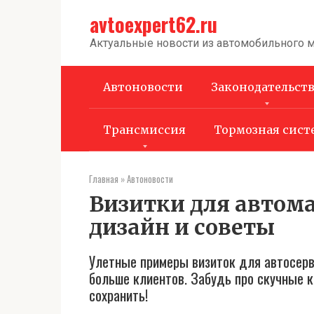
Перейти
avtoexpert62.ru
к
контенту
Актуальные новости из автомобильного 
Автоновости
Законодательст
Трансмиссия
Тормозная сист
Главная
»
Автоновости
Визитки для автома
дизайн и советы
Улетные примеры визиток для автосерв
больше клиентов. Забудь про скучные к
сохранить!