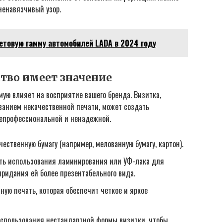
ненавязчивый узор.
товую гамму автомобилей LADA в 2024 году
ство имеет значение
ую влияет на восприятие вашего бренда. Визитка,
ованием некачественной печати, может создать
непрофессиональной и ненадежной.
ественную бумагу (например, мелованную бумагу, картон).
ть использования ламинирования или УФ-лака для
ридания ей более презентабельного вида.
ую печать, которая обеспечит четкое и яркое
спользования нестандартной формы визитки, чтобы