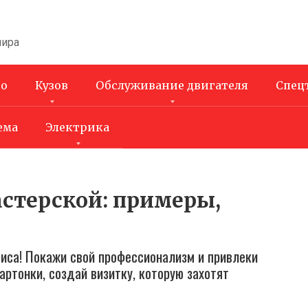
мира
во
Кузов
Обслуживание двигателя
Спец
ема
Электрика
стерской: примеры,
иса! Покажи свой профессионализм и привлеки
артонки, создай визитку, которую захотят