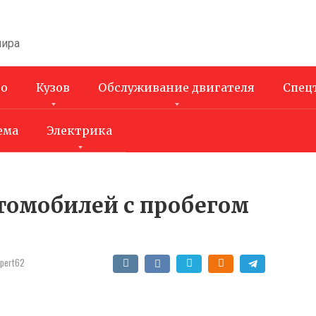
мира
во
Кузов
Обслуживание двигателя
Спец
ема
Электрика
томобилей с пробегом
xpert62