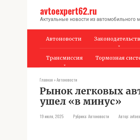
Перейти
avtoexpert62.ru
к
контенту
Актуальные новости из автомобильного 
Автоновости
Законодательст
Трансмиссия
Тормозная сист
Главная
»
Автоновости
Рынок легковых ав
ушел «в минус»
19 июля, 2025
Рубрика:
Автоновости
Автор:
avtoe