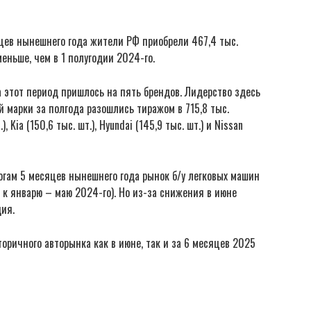
цев нынешнего года жители РФ приобрели 467,4 тыс.
еньше, чем в 1 полугодии 2024-го.
а этот период пришлось на пять брендов. Лидерство здесь
й марки за полгода разошлись тиражом в 715,8 тыс.
 Kia (150,6 тыс. шт.), Hyundai (145,9 тыс. шт.) и Nissan
огам 5 месяцев нынешнего года рынок б/у легковых машин
 к январю – маю 2024-го). Но из-за снижения в июне
дия.
оричного авторынка как в июне, так и за 6 месяцев 2025