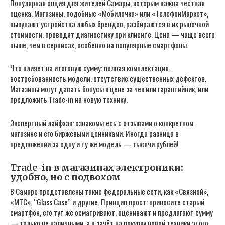
Популярная опция для жителей Самары, которым важна честная
оценка. Магазины, подобные «Мобилочка» или «ТелефонМаркет»,
выкупают устройства любых брендов, разбираются в их рыночной
стоимости, проводят диагностику при клиенте. Цена — чаще всего
выше, чем в сервисах, особенно на популярные смартфоны.
Что влияет на итоговую сумму: полная комплектация,
востребованность модели, отсутствие существенных дефектов.
Магазины могут давать бонусы к цене за чек или гарантийник, или
предложить Trade-in на новую технику.
Экспертный лайфхак: ознакомьтесь с отзывами о конкретном
магазине и его биржевыми ценниками. Иногда разница в
предложении за одну и ту же модель — тысячи рублей!
Trade-in в магазинах электроники:
удобно, но с подвохом
В Самаре представлены такие федеральные сети, как «Связной»,
«МТС», “Glass Case” и другие. Принцип прост: приносите старый
смартфон, его тут же осматривают, оценивают и предлагают сумму
— только не наличными, а в зачёт на покупку новой техники этого