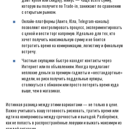
которую вы получите по Trade-in, занижают по сравнению
с открытым рынком.
Онлайн-платформы (Авито, Юла, Telegram-каналы):
позволяют контролировать процесс, экспериментировать
с ценой и вести торг напрямую. Идеально для тех, кто
хочет получить максимальную сумму и не боится
потратить время на коммуникацию, логистику и финальную
встречу.
Частные скупщики: быстро находят контакты через
Интернет или по объявлениям. Иногда предлагают
неплохие деньги за премиум-гаджеты и «нестандартные»
модели, но риск получить поддельные купюры,
столкнуться с обманом или просто потерять время куда
выше, чем в магазинах.
Истинная разница между этими вариантами — не только в цене.
Важно учитывать вашу готовность рисковать, тратить время или
идти на компромиссы между срочностью и выгодой. Разберёмся,
как не попасть в распространённые ловушки и выжать максимум из
каждой ситуации.