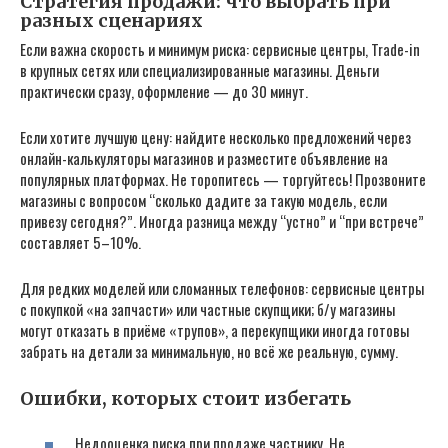
Стратегия продажи: что выбрать при
разных сценариях
Если важна скорость и минимум риска: сервисные центры, Trade-in
в крупных сетях или специализированные магазины. Деньги
практически сразу, оформление — до 30 минут.
Если хотите лучшую цену: найдите несколько предложений через
онлайн-калькуляторы магазинов и разместите объявление на
популярных платформах. Не торопитесь — торгуйтесь! Прозвоните
магазины с вопросом “сколько дадите за такую модель, если
привезу сегодня?”. Иногда разница между “устно” и “при встрече”
составляет 5–10%.
Для редких моделей или сломанных телефонов: сервисные центры
с покупкой «на запчасти» или частные скупщики; б/у магазины
могут отказать в приёме «трупов», а перекупщики иногда готовы
забрать на детали за минимальную, но всё же реальную, сумму.
Ошибки, которых стоит избегать
Недооценка риска при продаже частнику. Не