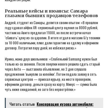
Реальные кейсы и нюансы: Самара
глазами бывших продавцов телефонов
Андрей, студент из Самары, делится своим опытом: «В прошлом
году сдавал айфон XR: сервисный центр оценил за 8000 рублей,
частник на Авито предлагал 11000, но после встречи начал
‘сбивать’ цену из-за царапин. В итоге отдал в магазин б/у техники
за 10 000 наличными, плюс дали гарантию на сделку и оформили
договор. Потратил пару дней, но избежал риска.»
Ирина, мама двух школьников: «Слабенький Samsung нужен был
только из-за звонков. После покупки нового решила сдать старый
через Avito — выставила объявление, но 3 дня слушала
предложения ‘выкуплю за копейки’. Потом подала заявку в сеть
сервисных центров — приехал курьер, на месте проверили,
оформили договор, деньги сразу на карту. Минус — сумма была
чуть ниже ожидаемой, но зато без нервотрёпки.»
Читать статью
Консервация кузова автомобиля: