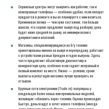
Сервисные центры: могут выкупить как рабочие, так и
неисправные телефоны — особенно удобно, если аппарат
нуждается в ремонте и вы не планируете с ним возиться.
Кремниевая логика — чем хуже состояние, тем больше
шансов, что сервис предложит выкуп под разборку; цена
будет ниже средней по рынку, но минимум возни с
документами и опасений.
Магазины, специализирующиеся на б/у технике:
ориентированы именно на выкуп и перепродажу, работают
с устройствами разных брендов и годов выпуска. Здесь
часто предлагают объективную диагностику и
конкурентную цену, особенно если гаджет исправный и
полный комплект на месте. Нюанс — условия, сроки
выплаты и репутация магазина лучше проверить по
отзывам.
Крупные сети электроники (Trade-in): популярны у
владельцев более новых или премиальных моделей,
желающих «обновить парк» техники. Оценка происходит
быстро, деньги идут в зачет нового телефона (иногда
дают купон или скидку). Минус — чаще всего сумму,