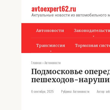
Перейти
avtoexpert62.ru
к
контенту
Актуальные новости из автомобильного 
Автоновости
Законодательст
Трансмиссия
Тормозная сист
Главная
»
Автоновости
Подмосковье опере
пешеходов-наруши
6 сентября, 2025
Рубрика:
Автоновости
Автор:
avt