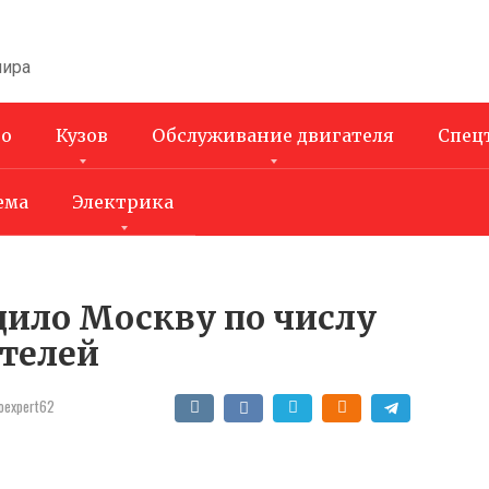
мира
во
Кузов
Обслуживание двигателя
Спец
ема
Электрика
дило Москву по числу
телей
oexpert62