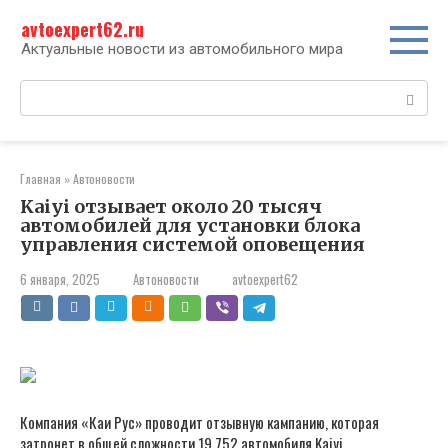
Перейти
avtoexpert62.ru
к
контенту
Актуальные новости из автомобильного мира
Поиск:
Главная
»
Автоновости
Kaiyi отзывает около 20 тысяч
автомобилей для установки блока
управления системой оповещения
6 января, 2025
Автоновости
avtoexpert62
Компания «Каи Рус» проводит отзывную кампанию, которая
затронет в общей сложности 19 752 автомобиля Kaiyi,