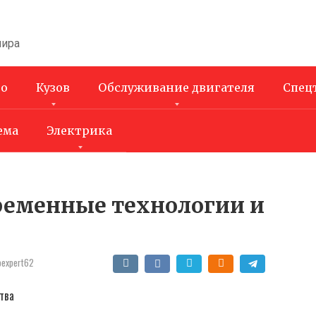
мира
во
Кузов
Обслуживание двигателя
Спец
ема
Электрика
временные технологии и
oexpert62