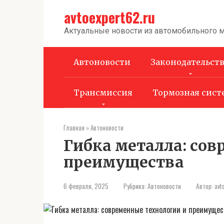
Перейти
avtoexpert62.ru
к
контенту
Актуальные новости из автомобильного 
Автоновости
Законодательст
Трансмиссия
Тормозная сист
Главная
»
Автоновости
Гибка металла: со
преимущества
6 февраля, 2025
Рубрика:
Автоновости
Автор:
avt