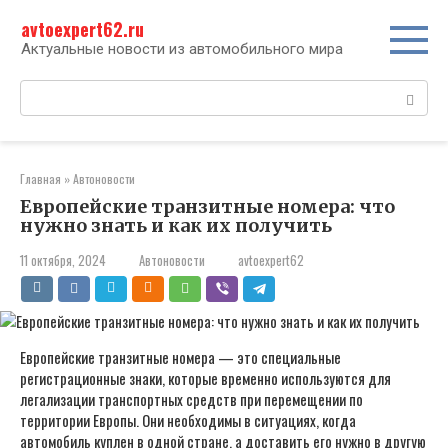
Перейти
avtoexpert62.ru
к
контенту
Актуальные новости из автомобильного мира
Поиск:
Главная
»
Автоновости
Европейские транзитные номера: что
нужно знать и как их получить
11 октября, 2024
Автоновости
avtoexpert62
Европейские транзитные номера — это специальные
регистрационные знаки, которые временно используются для
легализации транспортных средств при перемещении по
территории Европы. Они необходимы в ситуациях, когда
автомобиль куплен в одной стране, а доставить его нужно в другую