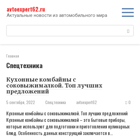
Перейти
avtoexpert62.ru
к
контенту
Актуальные новости из автомобильного мира
Поиск:
Главная
Спецтехника
Кухонные комбайны с
соковыжималкой. Топ лучших
предложений
5 сентября, 2022
Спецтехника
avtoexpert62
0
Кухонные комбайны с соковыжималкой. Топ лучших предложений
Кухонные комбайны с соковыжималкой – это бытовые приборы,
которые используют для подготовки и приготовления кулинарных
блюд. Особенность данных конструкций заключается в…