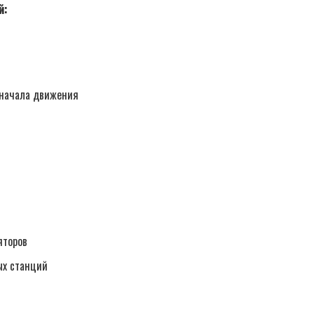
й:
 начала движения
яторов
ых станций