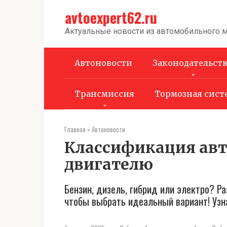
Перейти
avtoexpert62.ru
к
контенту
Актуальные новости из автомобильного 
Автоновости
Законодательст
Трансмиссия
Тормозная сист
Главная
»
Автоновости
Классификация авт
двигателю
Бензин, дизель, гибрид или электро? Р
чтобы выбрать идеальный вариант! Узна