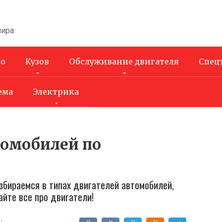
мира
во
Кузов
Обслуживание двигателя
Спец
ема
Электрика
омобилей по
азбираемся в типах двигателей автомобилей,
йте все про двигатели!